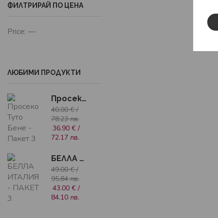
ФИЛТРИРАЙ ПО ЦЕНА
Price:
—
ЛЮБИМИ ПРОДУКТИ
Просеко Туто Бене - Пакет 3 бутилки
40.00
€
/
78.23 лв.
36.90
€
/
72.17 лв.
БЕЛЛА ИТАЛИЯ - ПАКЕТ 3 БУТИЛКИ
49.00
€
/
95.84 лв.
43.00
€
/
84.10 лв.