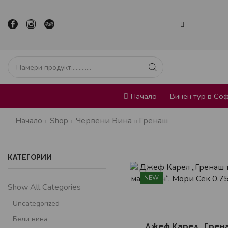
Начало
Винен тур в Со
Начало
Shop
Червени Вина
Гренаш
КАТЕГОРИИ
NEW
Show All Categories
Uncategorized
Бели вина
Джеф Карел „Грен