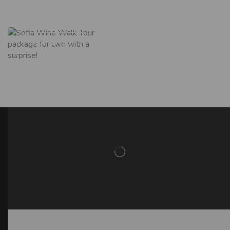
Винен Тур За
Двама