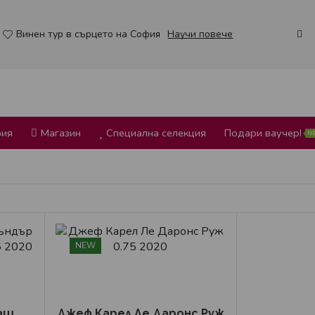
Винен тур в сърцето на София
Научи повече
фия
Магазин
Специална селекция
Подари ваучер!
N
NEW
аш
Джеф Карел Ле Даронс Руж