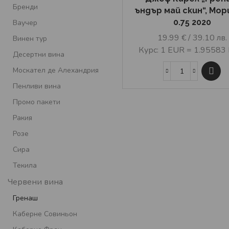
Бренди
ъндър май скин“, Мор
0.75 2020
Ваучер
19.99
€
/ 39.10 лв.
Винен тур
Курс: 1 EUR = 1.95583
Десертни вина
Москател де Алехандрия
Пенливи вина
Промо пакети
Ракия
Розе
Сира
Текила
Червени вина
Гренаш
Каберне Совиньон