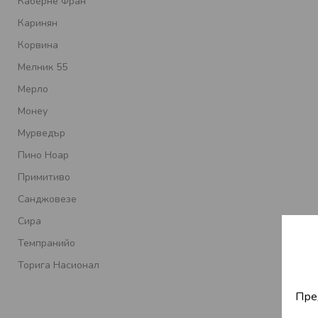
Каберне Фран
Каринян
Корвина
Мелник 55
Мерло
Монеу
Мурведър
Пино Ноар
Примитиво
Санджовезе
Сира
Темпранийо
Торига Насионал
Пре