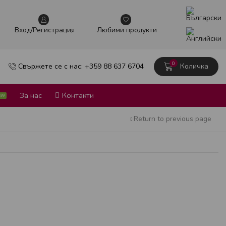
Вxод/Регистрация
Любими продукти
0
Свържете се с нас: +359 88 637 6704
Количка
За нас
Контакти
EW
Return to previous page