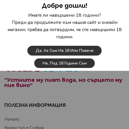
Подари си неповторим ден от календара,
Добре дошли!
който ще запомниш със сладко опиянени
Имате ли навършени 18 години?
весели спомени.
Преди да продължите към нашия сайт и онлайн
магазин, трябва да потвърдим, че сте навършили 18
години.
Да, Аз Съм На 18 Или Повече
Не, Под 18 Години Съм
“Устните му пият вода, но сърцето му
пие вино“
ПОЛЕЗНА ИНФОРМАЦИЯ
Начало
Винен тур в София