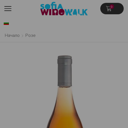
0
Начало
Розе