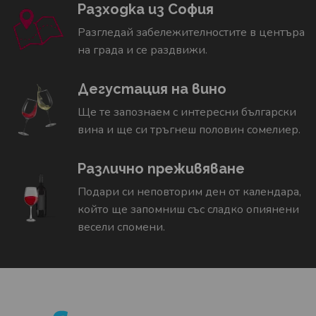
Разходка из София
Разгледай забележителностите в центъра
на града и се раздвижи.
Дегустация на вино
Ще те запознаем с интересни български
вина и ще си тръгнеш половин сомелиер.
Различно преживяване
Подари си неповторим ден от календара,
който ще запомниш със сладко опиянени
весели спомени.