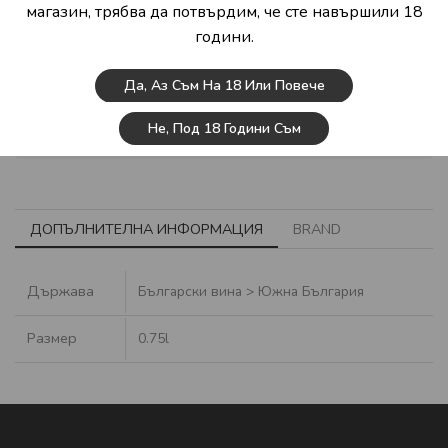
магазин, трябва да потвърдим, че сте навършили 18
години.
Безплатна доставка над 150 лв.
Бърза доставка от 2-3 работни дни
Да, Аз Съм На 18 Или Повече
Идея за подарък
Сигурно пазаруване
Не, Под 18 Години Съм
ДОПЪЛНИТЕЛНА ИНФОРМАЦИЯ
BRAND
Държава
Български вина > Южна България
Размер
0.75l