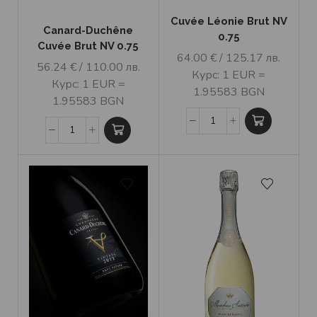
Cuvée Léonie Brut NV
Canard-Duchêne
0.75
Cuvée Brut NV 0.75
64.00
€
/ 125.17 лв.
56.24
€
/ 110.00 лв.
Курс: 1 EUR =
Курс: 1 EUR =
1.95583 BGN
1.95583 BGN