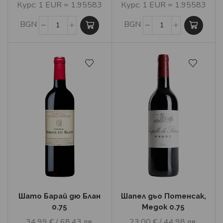
Курс: 1 EUR = 1.95583
Курс: 1 EUR = 1.95583
BGN
BGN
Шато Барай дю Блан
Шапел дьо Потенсак,
0.75
Медок 0.75
34.99
€
/ 68.43 лв.
23.00
€
/ 44.98 лв.