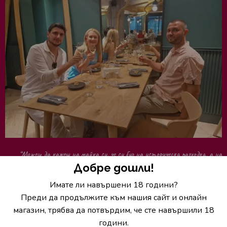
“Можеш да кажеш на майка си, че си бил на историческа разходка, а на
Добре дошли!
приятелите си, че отивате да пиете вино.“
Имате ли навършени 18 години?
–– Павлин Иванов
Преди да продължите към нашия сайт и онлайн
магазин, трябва да потвърдим, че сте навършили 18
години.