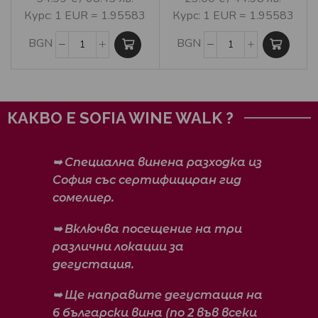
Курс: 1 EUR = 1.95583
Курс: 1 EUR = 1.95583
BGN
BGN
КАКВО Е SOFIA WINE WALK ?
➥ Специална винена разходка из
София със сертифициран гид
сомелиер.
➥ Включва посещение на три
различни локации за
дегустация.
➥ Ще направите дегустация на
6 български вина (по 2 във всеки