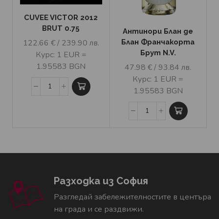
CUVEE VICTOR 2012
BRUT 0.75
Антинори Блан де
Блан Франчакорта
122.66
€
/ 239.90 лв.
Брут N.V.
Курс: 1 EUR =
1.95583 BGN
47.98
€
/ 93.84 лв.
Курс: 1 EUR =
1.95583 BGN
Разходка из София
Разгледай забележителностите в центъра
на града и се раздвижи.