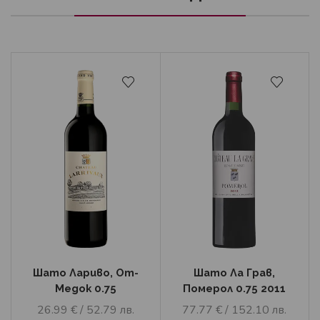
Шато Лариво, От-
Шато Ла Грав,
Медок 0.75
Померол 0.75 2011
26.99
€
/ 52.79 лв.
77.77
€
/ 152.10 лв.