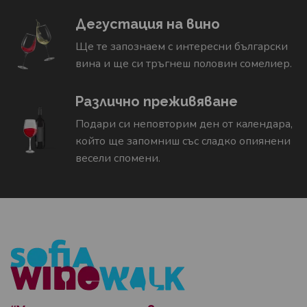
Дегустация на вино
Ще те запознаем с интересни български
вина и ще си тръгнеш половин сомелиер.
Различно преживяване
Подари си неповторим ден от календара,
който ще запомниш със сладко опиянени
весели спомени.