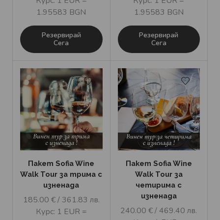
Курс: 1 EUR =
Курс: 1 EUR =
1.95583 BGN
1.95583 BGN
Резервирай
Резервирай
Сега
Сега
Пакет Sofia Wine
Пакет Sofia Wine
Walk Tour за трима с
Walk Tour за
изненада
четирима с
изненада
185.00
€
/ 361.83 лв.
240.00
€
/ 469.40 лв.
Курс: 1 EUR =