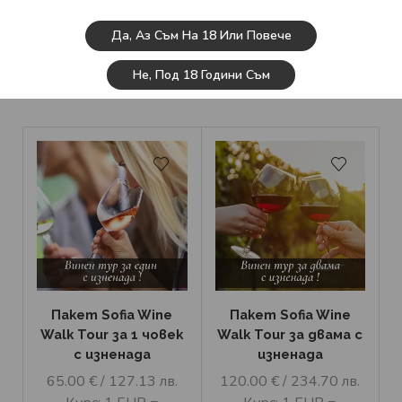
Да, Аз Съм На 18 Или Повече
ВИНЕН ТУР С ИЗНЕНАДА!
Не, Под 18 Години Съм
Пакет Sofia Wine
Пакет Sofia Wine
Walk Tour за 1 човек
Walk Tour за двама с
с изненада
изненада
65.00
€
/ 127.13 лв.
120.00
€
/ 234.70 лв.