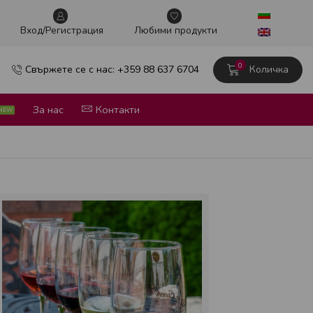
Винен тур в сърцето на София
Научи повече
Вxод/Регистрация
Любими продукти
0
Свържете се с нас: +359 88 637 6704
Количка
За нас
Контакти
NEW