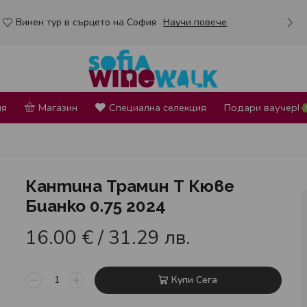
Винен тур в сърцето на София
Научи повече
ия
Магазин
Специална селекция
Подари ваучер!
Кантина Трамин Т Кюве
Бианко 0.75 2024
16.00
€
/ 31.29 лв.
Купи Сега