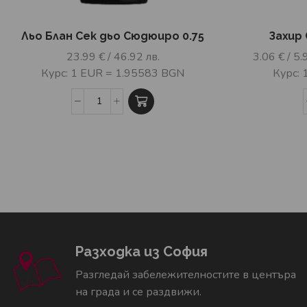
Льо Блан Сек дьо Сюдюиро 0.75
Захир 
23.99
€
/ 46.92 лв.
3.06
€
/ 5.
Курс: 1 EUR = 1.95583 BGN
Курс:
Разходка из София
Разгледай забележителностите в центъра
на града и се раздвижи.