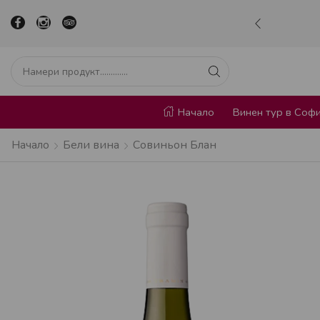
р в сърцето на София
Научи повече
Начало
Винен тур в Соф
Начало
Бели вина
Совиньон Блан