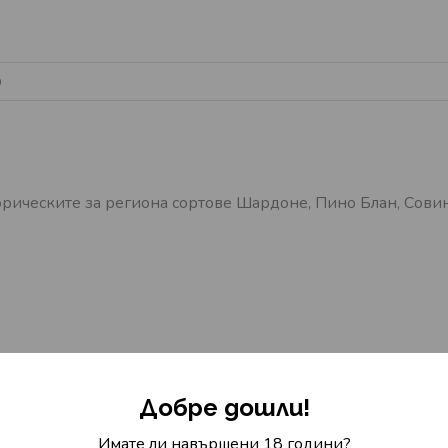
D
орическите за региона сортове Шардоне, Пино Блан, Сови
то Т-Бианко притежава достатъчно киселинност, за да бала
чуци.
Добре дошли!
Имате ли навършени 18 години?