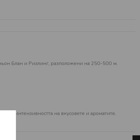
ньон Блан и Ризлинг, разположени на 250-500 м.
нсира интензивността на вкусовете и ароматите.