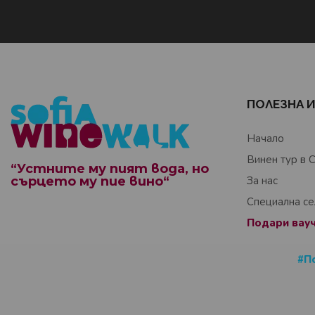
ПОЛЕЗНА 
Начало
Винен тур в 
“Устните му пият вода, но
сърцето му пие вино“
За нас
Специална с
Подари вауч
#П