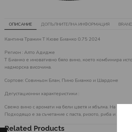
ОПИСАНИЕ
ДОПЪЛНИТЕЛНА ИНФОРМАЦИЯ
BRAN
Кантина Трамин Т Кюве Бианко 0.75 2024
Регион : Алто Адидже
Т Бианко е иновативно бяло вино, което комбинира ист
надморска височина.
Сортoве: Совиньон Блан, Пино Бианко и Шардоне
Дегустационни характеристики :
Свежо вино с аромати на бели цветя и ябълка. На небце
Подходящо е за съчетание с паста, ризото, риба и зелен
Related Products