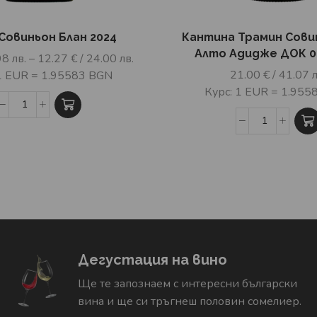
Совиньон Блан 2024
Кантина Трамин Сови
Алто Адидже ДОК 0.
98 лв.
–
12.27
€
/ 24.00 лв.
21.00
€
/ 41.07 л
 1 EUR = 1.95583 BGN
Курс: 1 EUR = 1.955
Дегустация на вино
Ще те запознаем с интересни български
вина и ще си тръгнеш половин сомелиер.