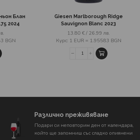
ньон Блан
Giesen Marlborough Ridge
75 2024
Sauvignon Blanc 2023
в.
13.80
€
/ 26.99 лв.
83 BGN
Курс: 1 EUR = 1.95583 BGN
Различно преживяване
Подари си неповторим ден от календара,
който ще запомниш със сладко опиянени