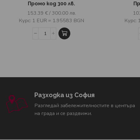
Промо код 300 лв.
Пр
153.39
€
/ 300.00 лв.
10
Курс: 1 EUR = 1.95583 BGN
Курс:
Разходка из София
Разгледай забележителностите в центъра
на града и се раздвижи.