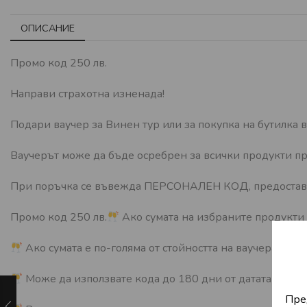
ОПИСАНИЕ
Промо код 250 лв.
Направи страхотна изненада!
Подари ваучер за Винен тур или за покупка на бутилка в
Ваучерът може да бъде осребрен за всички продукти пр
При поръчка се въвежда ПЕРСОНАЛЕН КОД, предоставен 
Промо код 250 лв.
Ако сумата на избраните продукти е
Ако сумата е по-голяма от стойността на ваучера, то 
Може да използвате кода до 180 дни от датата на пол
Пре