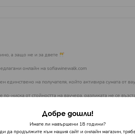
ино, а защо не и за двете
едлагани онлайн на sofiawinewalk.com
единствено на получателя, който активира сумата от ва
 no-ниска от стойността на ваучера, разликата не се възст
разликата се доплаща. Ваучерът не може да бъде осребрен з
Добре дошли!
учаването му. След изтичане на срока кодът се деактивира
Имате ли навършени 18 години?
ди да продължите към нашия сайт и онлайн магазин, трябв