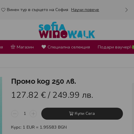
Винен тур в сърцето на София
Научи повече
ия
Магазин
Специална селекция
Подари ваучер!
Промо код 250 лв.
127.82
€
/ 249.99 лв.
Купи Сега
Курс: 1 EUR = 1.95583 BGN