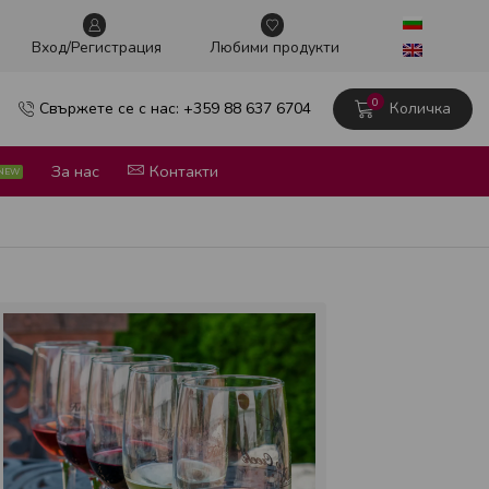
Винен тур в сърцето на София
Научи повече
Вxод/Регистрация
Любими продукти
0
Свържете се с нас: +359 88 637 6704
Количка
За нас
Контакти
NEW