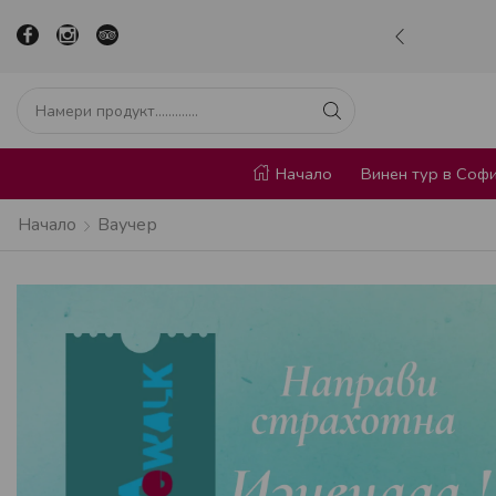
р в сърцето на София
Научи повече
Начало
Винен тур в Соф
Начало
Ваучер