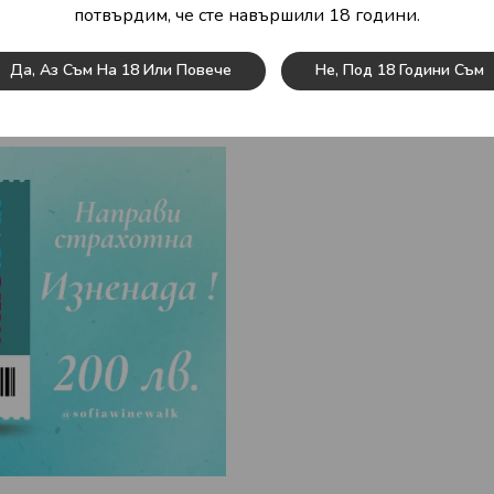
само на територията на България
потвърдим, че сте навършили 18 години.
сумата от ваучера трябва да бъде използвана напълно.
Да, Аз Съм На 18 Или Повече
Не, Под 18 Години Съм