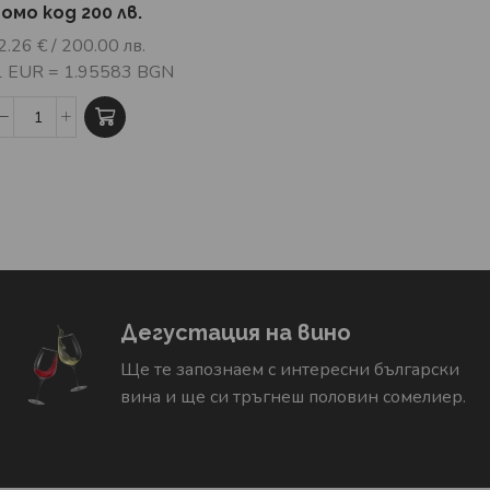
омо код 200 лв.
2.26
€
/ 200.00 лв.
 1 EUR = 1.95583 BGN
Дегустация на вино
Ще те запознаем с интересни български
вина и ще си тръгнеш половин сомелиер.