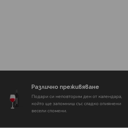
Различно преживяване
Подари си неповторим ден от календара,
който ще запомниш със сладко опиянени
весели спомени.