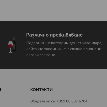
Различно преживяване
Подари си неповторим ден от календара,
който ще запомниш със сладко опиянени
весели спомени.
Я
КОНТАКТИ
Обадете ни се: +359 88 637 6704