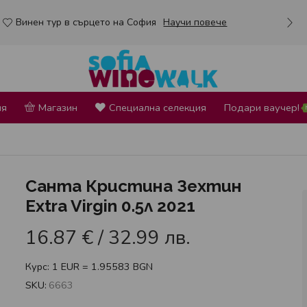
Винен тур в сърцето на София
Научи повече
ия
Магазин
Специална селекция
Подари ваучер!
Санта Кристина Зехтин
Extra Virgin 0.5л 2021
16.87
€
/ 32.99 лв.
Курс: 1 EUR = 1.95583 BGN
SKU:
6663