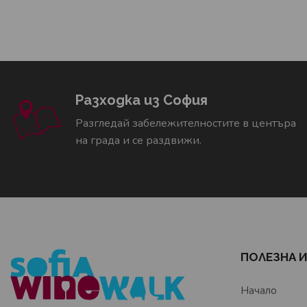
Разходка из София
Разгледай забележителностите в центъра
на града и се раздвижи.
ПОЛЕЗНА 
Начало