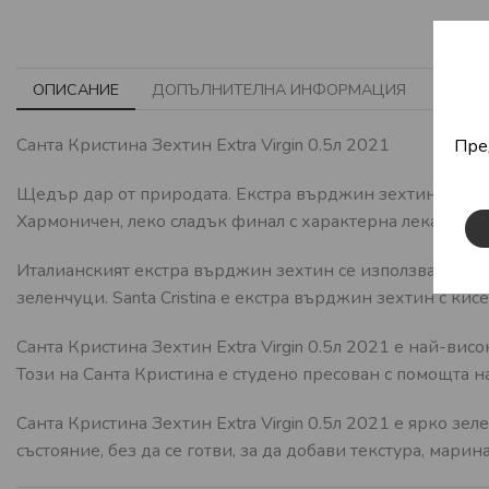
ОПИСАНИЕ
ДОПЪЛНИТЕЛНА ИНФОРМАЦИЯ
BRAN
Санта Кристина Зехтин Extra Virgin 0.5л 2021
Пре
Щедър дар от природата. Екстра върджин зехтин Santa C
Хармоничен, леко сладък финал с характерна лека пипе
Италианският екстра върджин зехтин се използва обичай
зеленчуци. Santa Cristina е екстра върджин зехтин с кис
Санта Кристина Зехтин Extra Virgin 0.5л 2021 е най-вис
Този на Санта Кристина е студено пресован с помощта на
Санта Кристина Зехтин Extra Virgin 0.5л 2021 е ярко зе
състояние, без да се готви, за да добави текстура, мари