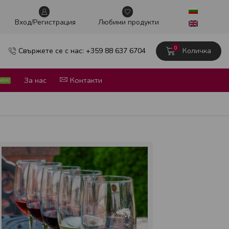
Винен тур в сърцето на София
Научи повече
Вxод/Регистрация
Любими продукти
0
Свържете се с нас: +359 88 637 6704
Количка
За нас
Контакти
NEW