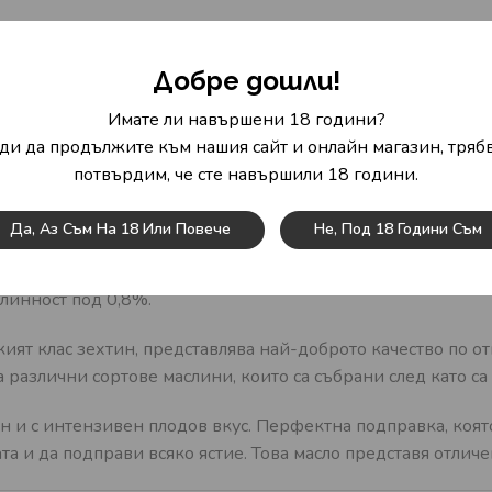
Добре дошли!
D
Имате ли навършени 18 години?
ди да продължите към нашия сайт и онлайн магазин, трябв
потвърдим, че сте навършили 18 години.
ristina е произведен от внимателна селекция от най-добр
рлива нотка.
Да, Аз Съм На 18 Или Повече
Не, Под 18 Години Съм
но в Тоскана както за приготвяне на кулинарни специалит
елинност под 0,8%.
окият клас зехтин, представлява най-доброто качество по о
 различни сортове маслини, които са събрани след като са
лен и с интензивен плодов вкус. Перфектна подправка, коят
ната и да подправи всяко ястие. Това масло представя отли