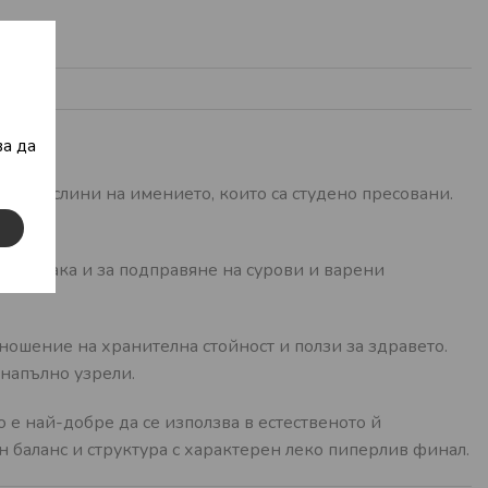
а да
ите маслини на имението, които са студено пресовани.
ети, така и за подправяне на сурови и варени
тношение на хранителна стойност и ползи за здравето.
 напълно узрели.
о е най-добре да се използва в естественото й
чен баланс и структура с характерен леко пиперлив финал.