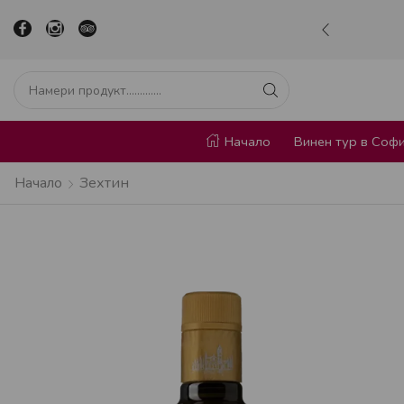
р в сърцето на София
Научи повече
Начало
Винен тур в Соф
Начало
Зехтин