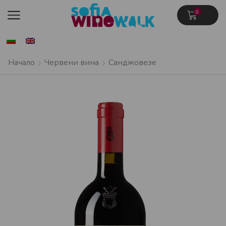
0
Начало
Червени вина
Санджовезе