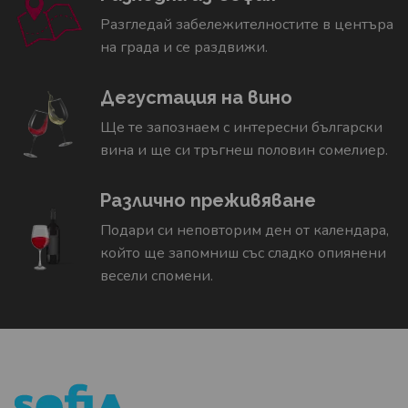
Разгледай забележителностите в центъра
на града и се раздвижи.
Дегустация на вино
Ще те запознаем с интересни български
вина и ще си тръгнеш половин сомелиер.
Различно преживяване
Подари си неповторим ден от календара,
който ще запомниш със сладко опиянени
весели спомени.