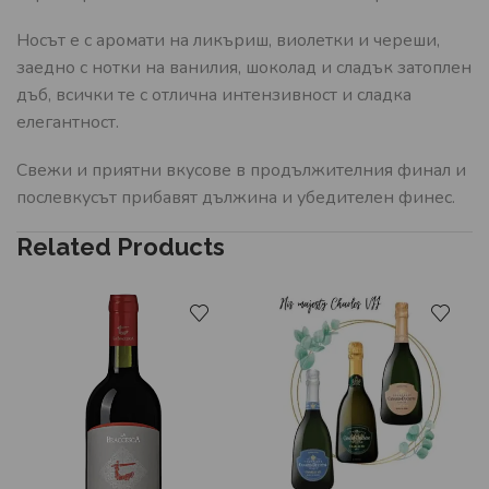
Носът е с аромати на ликъриш, виолетки и череши,
заедно с нотки на ванилия, шоколад и сладък затоплен
дъб, всички те с отлична интензивност и сладка
елегантност.
Свежи и приятни вкусове в продължителния финал и
послевкусът прибавят дължина и убедителен финес.
Related Products