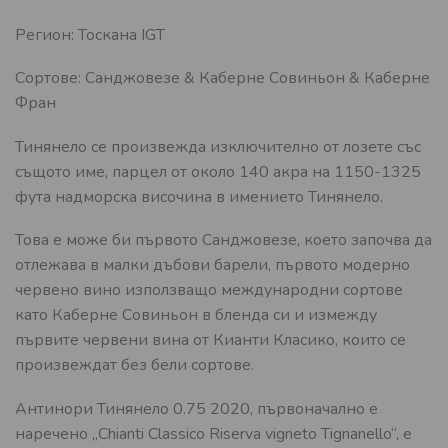
Регион: Тоскана IGT
Сортове: Санджовезе & Каберне Совиньон & Каберне
Фран
Тинянело се произвежда изключително от лозете със
същото име, парцел от около 140 акра на 1150-1325
фута надморска височина в имението Тинянело.
Това е може би първото Санджовезе, което започва да
отлежава в малки дъбови барели, първото модерно
червено вино използващо международни сортове
като Каберне Совиньон в бленда си и измежду
първите червени вина от Кианти Класико, които се
произвеждат без бели сортове.
Антинори Тинянело 0.75 2020, първоначално е
наречено „Chianti Classico Riserva vigneto Tignanello“, е