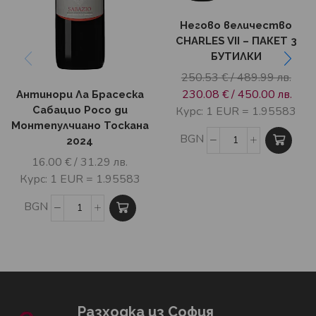
Негово величество
CHARLES VII – ПАКЕТ 3
БУТИЛКИ
250.53
€
/ 489.99 лв.
230.08
€
/ 450.00 лв.
Антинори Ла Брасеска
Курс: 1 EUR = 1.95583
Сабацио Росо ди
Монтепулчиано Тоскана
BGN
2024
16.00
€
/ 31.29 лв.
Курс: 1 EUR = 1.95583
BGN
Разходка из София