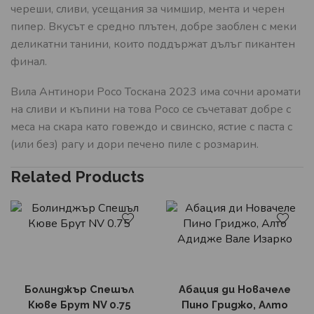
череши, сливи, усещания за чимшир, мента и черен
пипер. Вкусът е средно плътен, добре заоблен с меки
деликатни танини, които поддържат дълъг пикантен
финал.
Вила Антинори Росо Тоскана 2023 има сочни аромати
на сливи и къпини на това Росо се съчетават добре с
меса на скара като говеждо и свинско, ястие с паста с
(или без) рагу и дори печено пиле с розмарин.
Related Products
Болинджър Спешъл
Абация ди Новачеле
Кюве Брут NV 0.75
Пино Гриджо, Алто