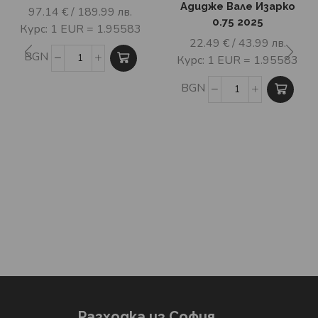
Адидже Вале Изарко
97.14
€
/ 189.99 лв.
0.75 2025
Курс: 1 EUR = 1.95583
22.49
€
/ 43.99 лв.
BGN
Курс: 1 EUR = 1.95583
BGN
Разходка из София