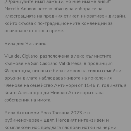
„Французите имат замъци, но ние имаме вили!“
Niccolò Antinori весело обяснява избора си за
илюстрацията на предния етикет, иновативен дизайн,
който скъсва с по-традиционните конвенции за
опаковане от онова време.
Вила дел Чиглиано
Villa del Cigliano, разположена в леко хълмистите
хълмове на San Casciano Val di Pesa, в провинция
Флоренция, винаги е била символ на силни семейни
връзки; вилата наблюдава живота на поколения
членове на семейство Антинори от 1546 г., годината, в
която Алесандро ди Николо Антинори става
собственик на имота.
Вила Антинори Росо Тоскана 2023 е в
рубиненочервен цвят. Неговият интензивен и
комплексен нос предлага плодови нотки на черни