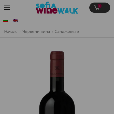
0
Начало
Червени вина
Санджовезе