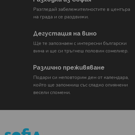
Разгледай забележителностите в центъра
на града и се раздвижи.
Дегустация на вино
Ще те запознаем с интересни български
вина и ще си тръгнеш половин сомелиер.
Различно преживяване
Подари си неповторим ден от календара,
който ще запомниш със сладко опиянени
весели спомени.