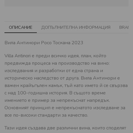
ОПИСАНИЕ
ДОПЪЛНИТЕЛНА ИНФОРМАЦИЯ
BRAN
Вила Антинори Росо Тоскана 2023
Villa Antinori е преди всичко идея, план, който
предвижда процеса на производство на вино:
изследвания и разработки от една страна и
историческо наследство от друга. Вила Антинори е
важен крайъгълен камък, тъй като името й се свързва
с над 100-годишна история. В същото време
имението е пример за непрекъснат напредък.
Основният принцип е непрекъснатото изследване за
все по-високи стандарти за качество.
Тази идея създава две различни вина, които споделят