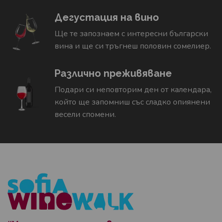
Дегустация на вино
Ще те запознаем с интересни български
вина и ще си тръгнеш половин сомелиер.
Различно преживяване
Подари си неповторим ден от календара,
който ще запомниш със сладко опиянени
весели спомени.