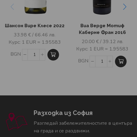
Шансон Вире Клесе 2022
Виа Верде Мотиф
Каберне Фран 2016
33.98
€
/ 66.46 лв.
20.00
€
/ 39.12 лв.
Курс: 1 EUR = 1.95583
Курс: 1 EUR = 1.95583
BGN
BGN
Разходка из София
Разгледай забележителностите в центъра
на града и се раздвижи.