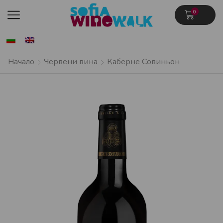
0
Начало
Червени вина
Каберне Совиньон