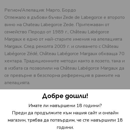
Регион/Апелация: Марго, Бордо
Отлежало в дъбови бъчви Zede de Labegorce е второто
вино на Chateau Labegorce Zede. Притежаван от
семейство Перодо от 1989 г., Château Labégorce
Margaux е едно от най-старите имения на апелацията
Margaux. След реколта 2009 г. и сливането с Château
Labégorce Zédé, Château Labégorce Margaux обхваща 70
хектара. Традиционните методи както в лозето, така и
в избата са позволили на Château Labégorce Margaux да
се превърне в безспорна референция в рамките на
апелацията.
Сортове: 50% Каберне Совиньон, 35% Мерло, 10%
Добре дошли!
Каберне Фран, 5% Пети Вердо
Имате ли навършени 18 години?
Дегустационни характерситики:
Преди да продължите към нашия сайт и онлайн
Виното отлежава 12 месеца във френски дъбови
магазин, трябва да потвърдим, че сте навършили 18
бъчви: 30% нови и 70% второ зареждане. Жив цвят
години.