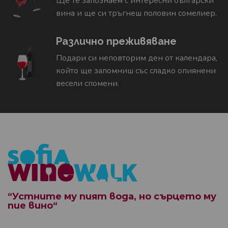
Ще те запознаем с интересни български
вина и ще си тръгнеш половин сомелиер.
Различно преживяване
Подари си неповторим ден от календара,
който ще запомниш със сладко опиянени
весели спомени.
“Устните му пият вода, но сърцето му
пие вино“