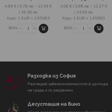
4.99
€
/ 9.76 лв.
–
13.49
€
3.06
€
/ 5.98 лв.
–
12.27
€
/ 26.38 лв.
/ 24.00 лв.
Курс: 1 EUR = 1.95583
Курс: 1 EUR = 1.95583
BGN
BGN
Разходка из София
Разгледай забележителностите в центъра
на града и се раздвижи.
Дегустация на вино