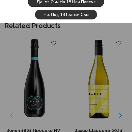
Да, Аз Съм На 18 Или Повече
хранене – включително десерт – стига ястията да са
леки и деликатни.
Не, Под 18 Години Съм
Related Products
Зонин 1821 Просеко NV
Захир Шардоне 2024