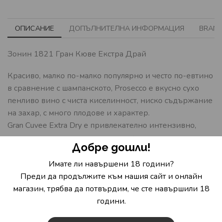
ОПИСАНИЕ
ДОПЪЛНИТЕЛНА ИНФОРМАЦИЯ
BRAN
Зонин 1821 Гран Кюве Екстра Драй
Красиво, малко по-малко популярно и често по-евтино
в сравнение с шампанското, Prosecco е вкусно сухо
пенливо вино с чиста киселинност, ниско съдържание
на захар, с много плодове и характер.
Gran Cuvee Extra Dry e привлекателно интензивно,
много плодово и ароматно, с нотки на цветя от
Добре дошли!
глициния и ябълки Rennet.
Имате ли навършени 18 години?
На небце е добре балансирано, привлекателно и
Преди да продължите към нашия сайт и онлайн
плодово с изключително елегантна нотка на цвят от
магазин, трябва да потвърдим, че сте навършили 18
акация.
години.
Отличен аперитив, може да се сервира и по време на