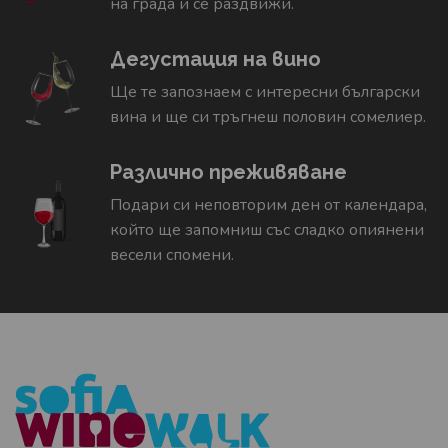
на града и се раздвижи.
Дегустация на вино
Ще те запознаем с интересни български
вина и ще си тръгнеш половин сомелиер.
Различно преживяване
Подари си неповторим ден от календара,
който ще запомниш със сладко опиянени
весели спомени.