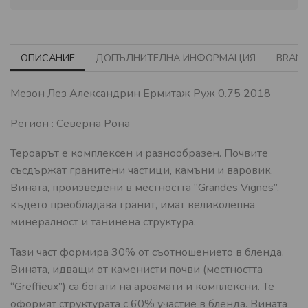
ОПИСАНИЕ
ДОПЪЛНИТЕЛНА ИНФОРМАЦИЯ
BRAN
Мезон Лез Александрин Ермитаж Руж 0.75 2018
Регион : Северна Рона
Тероарът е комплексен и разнообразен. Почвите
съсдържат гранитени частици, камъни и варовик.
Вината, произведени в местността “Grandes Vignes”,
където преобладава гранит, имат великолепна
минералност и танинена структура.
Тази част формира 30% от съотношението в бленда.
Вината, идващи от каменисти почви (местността
“Greffieux”) са богати на ароамати и комплексни. Те
оформят структурата с 60% участие в бленда. Вината