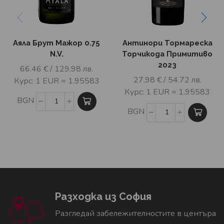
Аяла Брут Мажор 0.75
Антинори Тормареска
N.V.
Торчикода Примитиво
2023
66.46
€
/ 129.98 лв.
27.98
€
/ 54.72 лв.
Курс: 1 EUR = 1.95583
Курс: 1 EUR = 1.95583
BGN
BGN
Разходка из София
Разгледай забележителностите в центъра